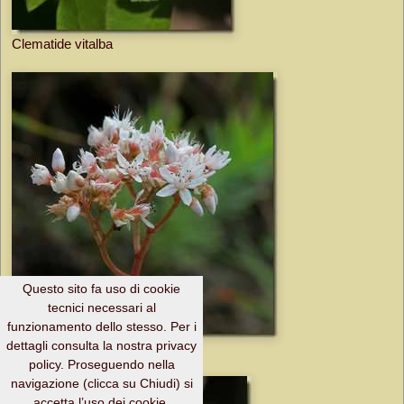
Clematide vitalba
Questo sito fa uso di cookie
tecnici necessari al
funzionamento dello stesso. Per i
dettagli consulta la nostra privacy
Borracina bianca
policy. Proseguendo nella
navigazione (clicca su Chiudi) si
accetta l’uso dei cookie.