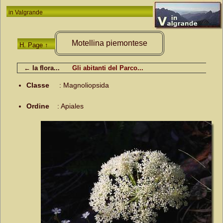
in
Valgrande
Motellina piemontese
H. Page ↑
← la flora...
Gli abitanti del Parco...
Classe
:
Magnoliopsida
Ordine
:
Apiales