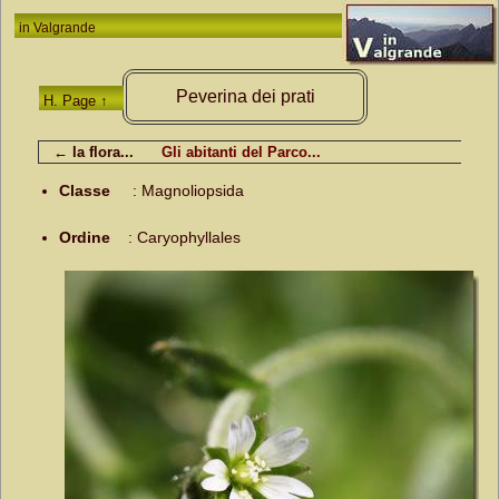
in
Valgrande
Peverina dei prati
H. Page ↑
← la flora...
Gli abitanti del Parco...
Classe
:
Magnoliopsida
Ordine
:
Caryophyllales