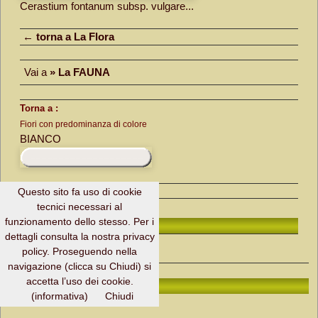
Cerastium fontanum subsp. vulgare...
← torna a La Flora
Vai a
» La FAUNA
Torna a :
Fiori con predominanza di colore
BIANCO
Questo sito fa uso di cookie
tecnici necessari al
funzionamento dello stesso. Per i
H. Page ↑
dettagli consulta la nostra privacy
policy. Proseguendo nella
navigazione (clicca su Chiudi) si
accetta l’uso dei cookie.
in Valgrande - Flora - Peverina dei prati
(informativa)
Chiudi