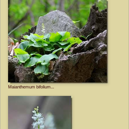
Maianthemum bifolium...