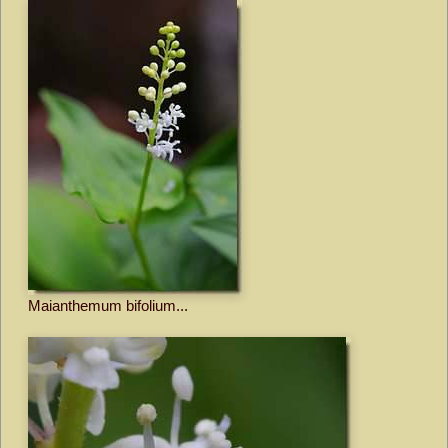
Maianthemum bifolium...