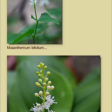
Maianthemum bifolium...