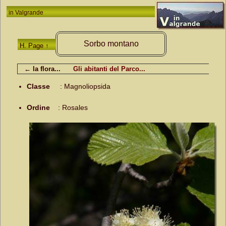
in
Valgrande
Sorbo montano
H. Page ↑
← la flora...
Gli abitanti del Parco...
Classe
:
Magnoliopsida
Ordine
:
Rosales