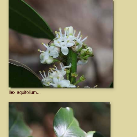
Ilex aquifolium...