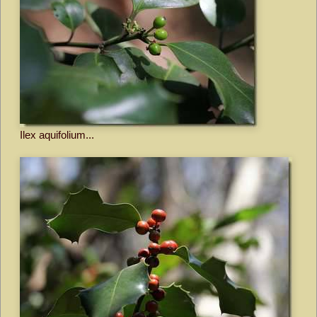
Ilex aquifolium...