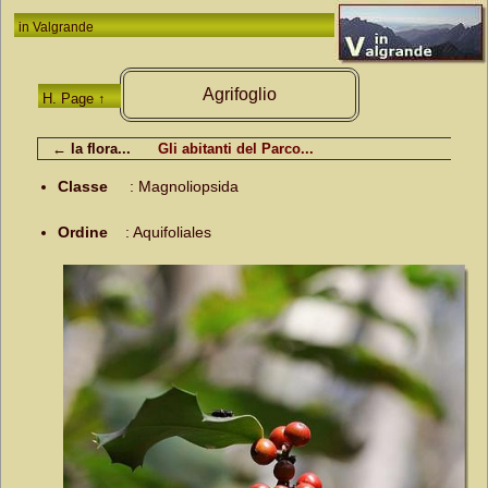
in
Valgrande
Agrifoglio
H. Page ↑
← la flora...
Gli abitanti del Parco...
Classe
:
Magnoliopsida
Ordine
:
Aquifoliales