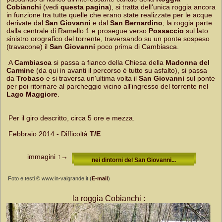
Cobianchi
(vedi
questa pagina
), si tratta dell'unica roggia ancora
in funzione tra tutte quelle che erano state realizzate per le acque
derivate dal
San Giovanni
e dal
San Bernardino
; la roggia parte
dalla centrale di Ramello 1 e prosegue verso
Possaccio
sul lato
sinistro orografico del torrente, traversando su un ponte sospeso
(travacone) il
San Giovanni
poco prima di Cambiasca.
A
Cambiasca
si passa a fianco della Chiesa della
Madonna del
Carmine
(da qui in avanti il percorso è tutto su asfalto), si passa
da
Trobaso
e si traversa un'ultima volta il
San Giovanni
sul ponte
per poi ritornare al parcheggio vicino all'ingresso del torrente nel
Lago Maggiore
.
Per il giro descritto, circa 5 ore e mezza.
Febbraio 2014 - Difficoltà
T/E
immagini
↑→
nei dintorni del San Giovanni...
Foto e testi © www.in-valgrande.it (
E-mail
)
la roggia Cobianchi :