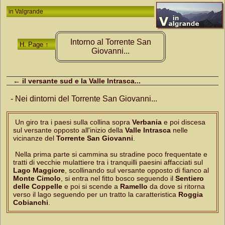
in
Valgrande
Intorno al Torrente San
H. Page ↑
Giovanni...
← il versante sud e la Valle Intrasca...
- Nei dintorni del Torrente San Giovanni...
Un giro tra i paesi sulla collina sopra
Verbania
e poi discesa
sul versante opposto all'inizio della
Valle Intrasca
nelle
vicinanze del
Torrente San Giovanni
.
Nella prima parte si cammina su stradine poco frequentate e
tratti di vecchie mulattiere tra i tranquilli paesini affacciati sul
Lago Maggiore
, scollinando sul versante opposto di fianco al
Monte Cimolo
, si entra nel fitto bosco seguendo il
Sentiero
delle Coppelle
e poi si scende a
Ramello
da dove si ritorna
verso il lago seguendo per un tratto la caratteristica
Roggia
Cobianchi
.