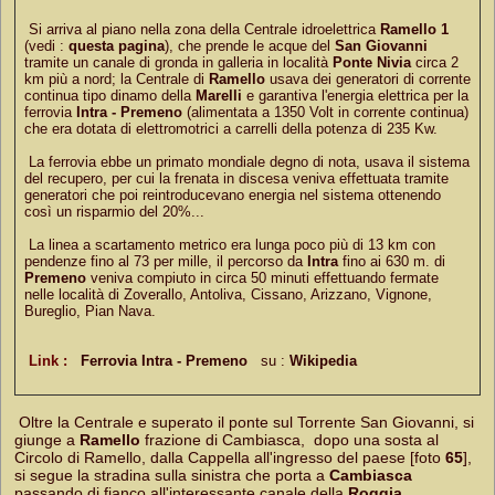
Si arriva al piano nella zona della Centrale idroelettrica
Ramello 1
(vedi :
questa pagina
), che prende le acque del
San Giovanni
tramite un canale di gronda in galleria in località
Ponte Nivia
circa 2
km più a nord; la Centrale di
Ramello
usava dei generatori di corrente
continua tipo dinamo della
Marelli
e garantiva l'energia elettrica per la
ferrovia
Intra - Premeno
(alimentata a 1350 Volt in corrente continua)
che era dotata di elettromotrici a carrelli della potenza di 235 Kw.
La ferrovia ebbe un primato mondiale degno di nota, usava il sistema
del recupero, per cui la frenata in discesa veniva effettuata tramite
generatori che poi reintroducevano energia nel sistema ottenendo
così un risparmio del 20%...
La linea a scartamento metrico era lunga poco più di 13 km con
pendenze fino al 73 per mille, il percorso da
Intra
fino ai 630 m. di
Premeno
veniva compiuto in circa 50 minuti effettuando fermate
nelle località di Zoverallo, Antoliva, Cissano, Arizzano, Vignone,
Bureglio, Pian Nava.
Link :
Ferrovia Intra - Premeno
su :
Wikipedia
Oltre la Centrale e superato il ponte sul Torrente San Giovanni, si
giunge a
Ramello
frazione di Cambiasca, dopo una sosta al
Circolo di Ramello, dalla Cappella all'ingresso del paese [foto
65
],
si segue la stradina sulla sinistra che porta a
Cambiasca
passando di fianco all'interessante canale della
Roggia