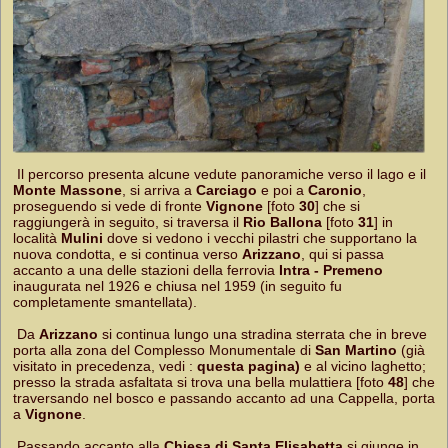
Il percorso presenta alcune vedute panoramiche verso il lago e il
Monte Massone
, si arriva a
Carciago
e poi a
Caronio
,
proseguendo si vede di fronte
Vignone
[foto
30
] che si
raggiungerà in seguito, si traversa il
Rio Ballona
[foto
31
] in
località
Mulini
dove si vedono i vecchi pilastri che supportano la
nuova condotta, e si continua verso
Arizzano
, qui si passa
accanto a una delle stazioni della ferrovia
Intra - Premeno
inaugurata nel 1926 e chiusa nel 1959 (in seguito fu
completamente smantellata).
Da
Arizzano
si continua lungo una stradina sterrata che in breve
porta alla zona del Complesso Monumentale di
San Martino
(già
visitato in precedenza, vedi :
questa pagina)
e al vicino laghetto;
presso la strada asfaltata si trova una bella mulattiera [foto
48
] che
traversando nel bosco e passando accanto ad una Cappella, porta
a
Vignone
.
Passando accanto alla
Chiesa di Santa Elisabetta
si giunge in