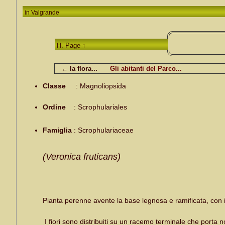
in
Valgrande
H. Page ↑
← la flora...
Gli abitanti del Parco...
Classe
:
Magnoliopsida
Ordine
:
Scrophulariales
Famiglia
:
Scrophulariaceae
(Veronica fruticans)
Pianta perenne avente la base legnosa e ramificata, con i f
I fiori sono distribuiti su un racemo terminale che porta n