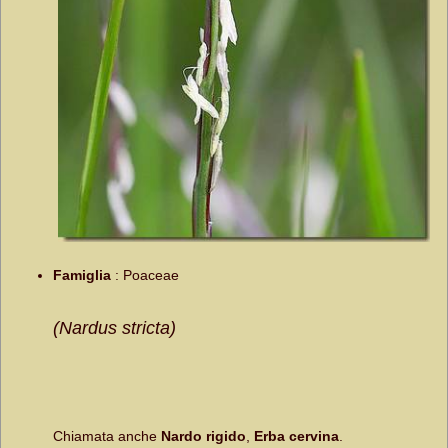
Famiglia
:
Poaceae
(Nardus stricta)
Chiamata anche
Nardo rigido
,
Erba cervina
.