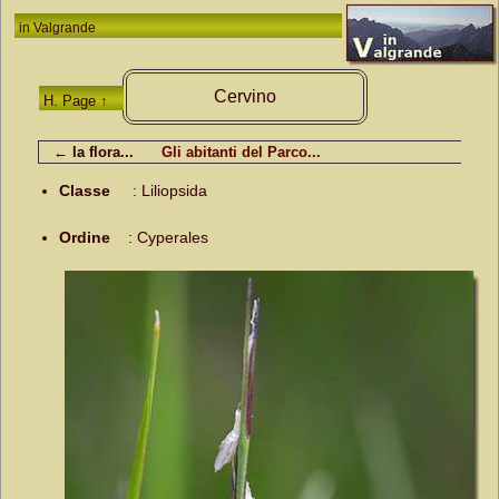
in
Valgrande
Cervino
H. Page ↑
← la flora...
Gli abitanti del Parco...
Classe
:
Liliopsida
Ordine
:
Cyperales