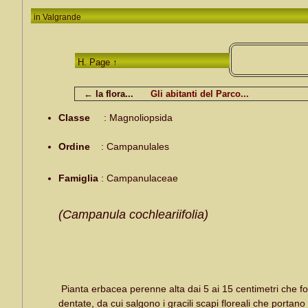
in
Valgrande
H. Page ↑
← la flora...
Gli abitanti del Parco...
Classe
:
Magnoliopsida
Ordine
:
Campanulales
Famiglia
:
Campanulaceae
(Campanula cochleariifolia)
Pianta erbacea perenne alta dai 5 ai 15 centimetri che fo
dentate, da cui salgono i gracili scapi floreali che portano 