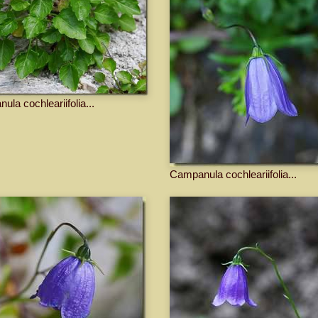
la cochleariifolia...
Campanula cochleariifolia...