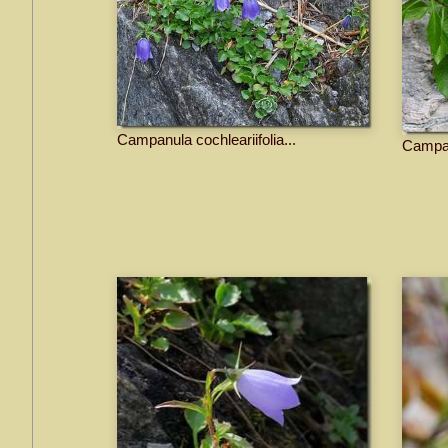
Campanula cochleariifolia...
Campanu