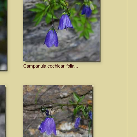
Campanula cochleariifolia...