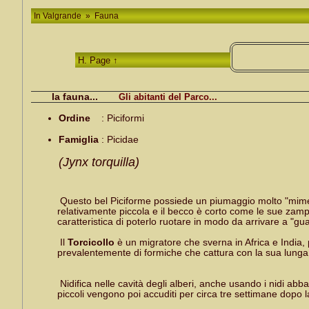
In Valgrande
»
Fauna
H. Page ↑
la fauna...
Gli abitanti del Parco...
Piciformi
Ordine
:
Picidae
Famiglia
:
(Jynx torquilla)
Questo bel Piciforme possiede un piumaggio molto "mimeti
relativamente piccola e il becco è corto come le sue zampe 
caratteristica di poterlo ruotare in modo da arrivare a "g
Il
Torcicollo
è un migratore che sverna in Africa e India, p
prevalentemente di formiche che cattura con la sua lunga l
Nidifica nelle cavità degli alberi, anche usando i nidi ab
piccoli vengono poi accuditi per circa tre settimane dopo l