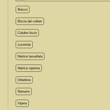
Biacco
Biscia dal collare
Colubro liscio
Lucertola
Natrice tassellata
Natrice viperina
Orbettino
Ramarro
Vipera