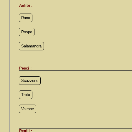
Anfibi :
Rana
Rospo
Salamandra
Pesci :
Scazzone
Trota
Vairone
Rettili :