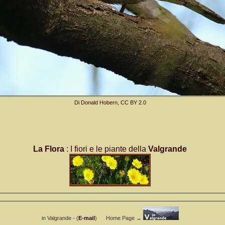
Di Donald Hobern,
CC BY 2.0
La Flora
: I fiori e le piante della
Valgrande
in Valgrande - (
E-mail
) Home Page →