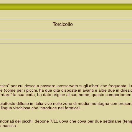
Torcicollo
co" per cui riesce a passare inosservato sugli alberi che frequenta, l
(come per i picchi, ha due dita disposte in avanti e altre due in direzi
uardare" la sua coda, ha dato origine al suo nome, questo comportamento
iuttosto diffuso in Italia vive nelle zone di media montagna con presenza d
ingua vischiosa che introduce nei formicai...
bandonati dei picchi, depone 7/11 uova che cova per due settimane (tempo 
a nascita.